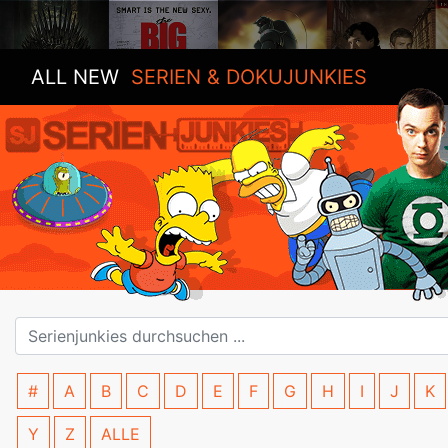
ALL NEW
SERIEN & DOKUJUNKIES
#
A
B
C
D
E
F
G
H
I
J
K
Y
Z
ALLE