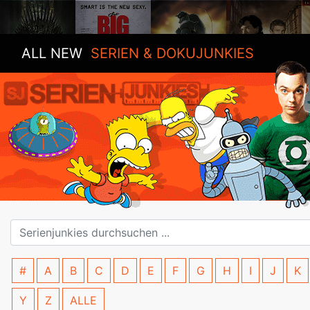
ALL NEW
SERIEN & DOKUJUNKIES
#
A
B
C
D
E
F
G
H
I
J
K
Y
Z
ALLE