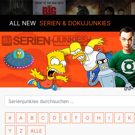
ALL NEW
SERIEN & DOKUJUNKIES
#
A
B
C
D
E
F
G
H
I
J
K
Y
Z
ALLE