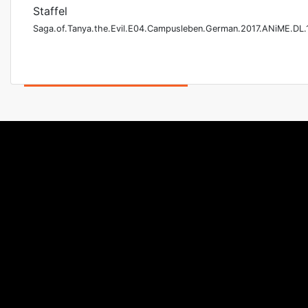
Staffel
Saga.of.Tanya.the.Evil.E04.Campusleben.German.2017.ANiME.DL