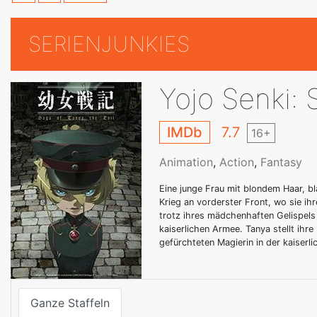
SERIENJUNKIES
Yojo Senki: 
IMDb
7.7
16+
Animation
,
Action
,
Fantasy
Eine junge Frau mit blondem Haar, 
Krieg an vorderster Front, wo sie ih
trotz ihres mädchenhaften Gelispels 
kaiserlichen Armee. Tanya stellt ihre
gefürchteten Magierin in der kaiserl
Ganze Staffeln