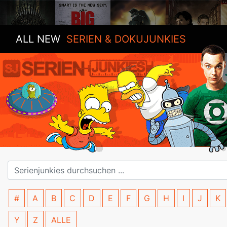
ALL NEW
SERIEN & DOKUJUNKIES
#
A
B
C
D
E
F
G
H
I
J
K
Y
Z
ALLE