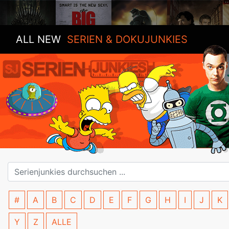
ALL NEW
SERIEN & DOKUJUNKIES
#
A
B
C
D
E
F
G
H
I
J
K
Y
Z
ALLE