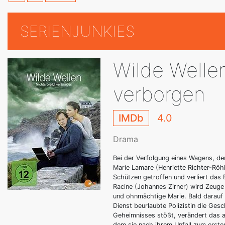
SERIENJUNKIES
Wilde Wellen
verborgen
IMDb
4.0
Drama
Bei der Verfolgung eines Wagens, der
Marie Lamare (Henriette Richter-Röh
Schützen getroffen und verliert das
Racine (Johannes Zirner) wird Zeuge d
und ohnmächtige Marie. Bald darauf 
Dienst beurlaubte Polizistin die Gesc
Geheimnisses stößt, verändert das au
dem sie nach ihrem Unfall zum erste