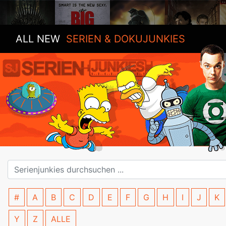
ALL NEW
SERIEN & DOKUJUNKIES
#
A
B
C
D
E
F
G
H
I
J
K
Y
Z
ALLE