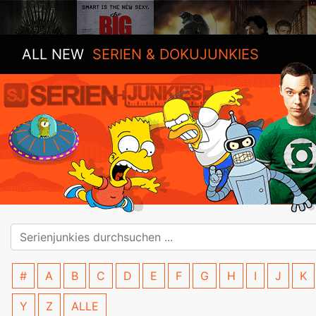
ALL NEW
SERIEN & DOKUJUNKIES
#
A
B
C
D
E
F
G
H
I
J
K
Y
Z
ALLE