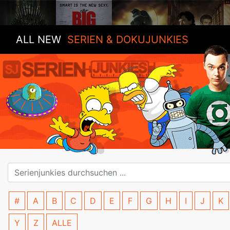
ALL NEW
SERIEN & DOKUJUNKIES
#
A
B
C
D
E
F
G
H
I
J
K
Y
Z
ALLE