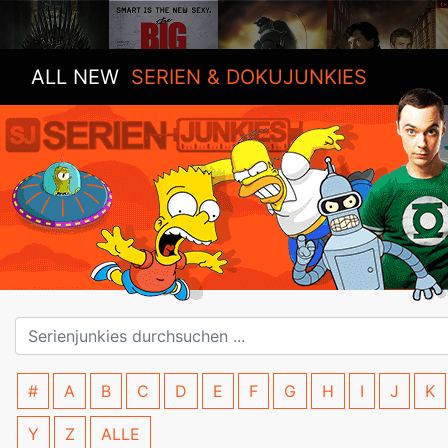
ALL NEW
SERIEN & DOKUJUNKIES
#
A
B
C
D
E
F
G
H
I
J
K
Y
Z
ALLE