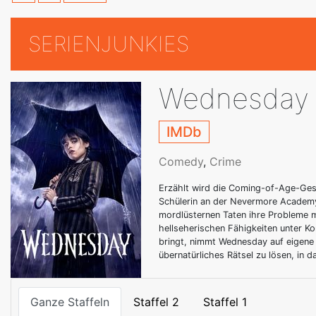
SERIENJUNKIES
Wednesday
IMDb
Comedy
,
Crime
Erzählt wird die Coming-of-Age-Ges
Schülerin an der Nevermore Academ
mordlüsternen Taten ihre Probleme m
hellseherischen Fähigkeiten unter Ko
bringt, nimmt Wednesday auf eigene 
übernatürliches Rätsel zu lösen, in d
Ganze Staffeln
Staffel 2
Staffel 1