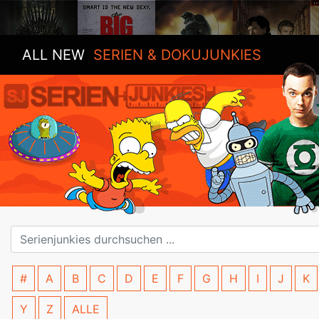
ALL NEW
SERIEN & DOKUJUNKIES
#
A
B
C
D
E
F
G
H
I
J
K
Y
Z
ALLE