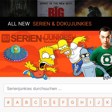
ALL NEW
SERIEN & DOKUJUNKIES
#
A
B
C
D
E
F
G
H
I
J
K