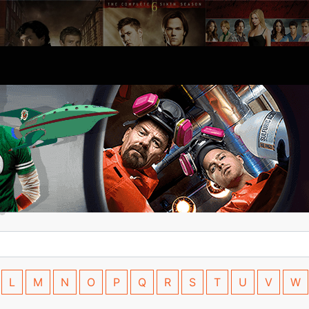
L
M
N
O
P
Q
R
S
T
U
V
W