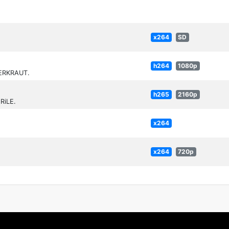
x264
SD
h264
1080p
ERKRAUT.
h265
2160p
RiLE.
x264
x264
720p