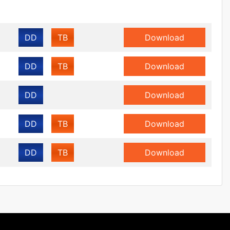
DD
TB
Download
DD
TB
Download
DD
Download
DD
TB
Download
DD
TB
Download