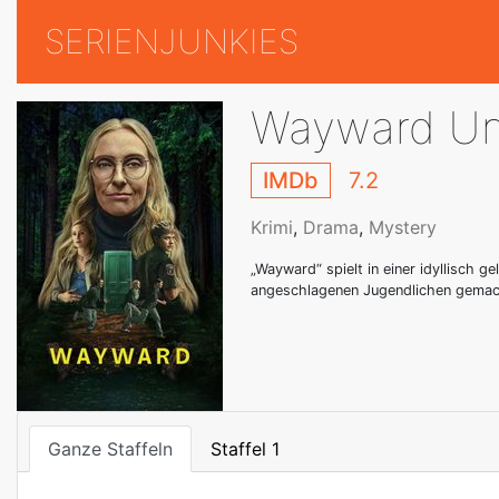
SERIENJUNKIES
Wayward Un
IMDb
7.2
Krimi
,
Drama
,
Mystery
„Wayward“ spielt in einer idyllisch 
angeschlagenen Jugendlichen gemach
Ganze Staffeln
Staffel 1