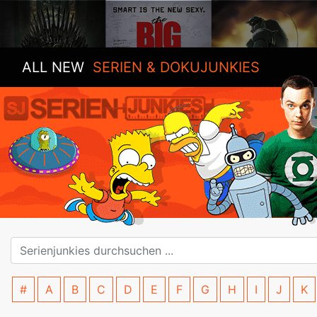
ALL NEW
SERIEN & DOKUJUNKIES
#
A
B
C
D
E
F
G
H
I
J
K