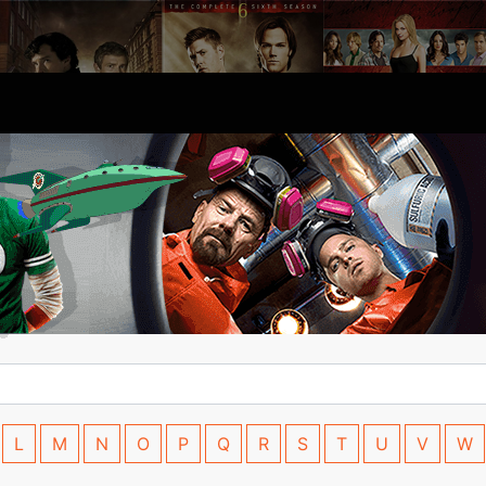
L
M
N
O
P
Q
R
S
T
U
V
W