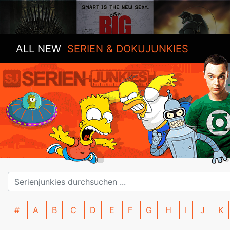
ALL NEW
SERIEN & DOKUJUNKIES
#
A
B
C
D
E
F
G
H
I
J
K