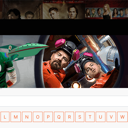
L
M
N
O
P
Q
R
S
T
U
V
W