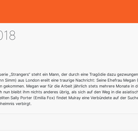
018
erserie „Strangers“ steht ein Mann, der durch eine Tragödie dazu gezwunge
n Simm) aus London ereilt eine traurige Nachricht: Seine Ehefrau Megan (D
 gekommen. Megan war für die Arbeit jährlich stets mehrere Monate in de
h nun bleibt ihm nichts anderes übrig, als sich auf den Weg in die asiat
lten Sally Porter (Emilia Fox) findet Mulray eine Verbündete auf der Suc
eheimnis verbirgt.