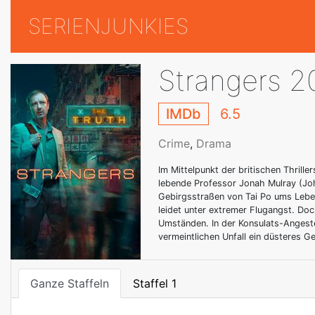
SERIENJUNKIES
Strangers 2
IMDb
6.5
Crime
,
Drama
Im Mittelpunkt der britischen Thrill
lebende Professor Jonah Mulray (Joh
Gebirgsstraßen von Tai Po ums Leben
leidet unter extremer Flugangst. Doc
Umständen. In der Konsulats-Angestel
vermeintlichen Unfall ein düsteres G
Ganze Staffeln
Staffel 1