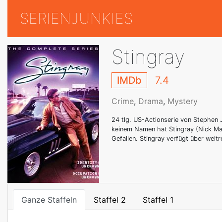
SERIENJUNKIES
Stingray
IMDb
7.4
Crime
,
Drama
,
Mystery
24 tlg. US-Actionserie von Stephen 
keinem Namen hat Stingray (Nick Man
Gefallen. Stingray verfügt über weit
Ganze Staffeln
Staffel 2
Staffel 1