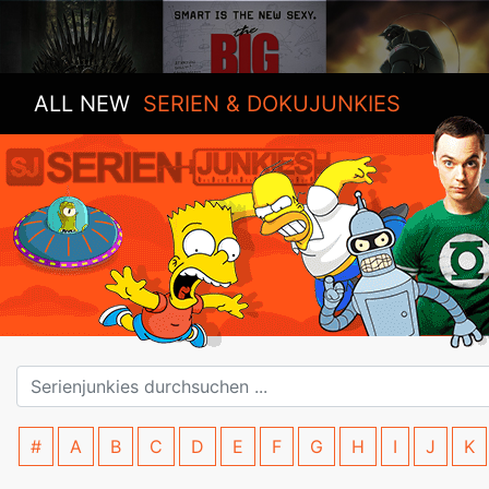
ALL NEW
SERIEN & DOKUJUNKIES
#
A
B
C
D
E
F
G
H
I
J
K