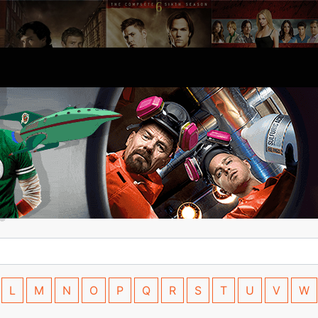
L
M
N
O
P
Q
R
S
T
U
V
W