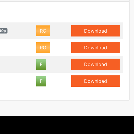
RG
Download
80p
RG
Download
F
Download
F
Download