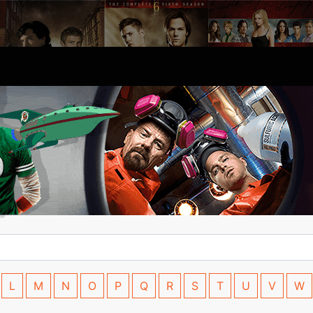
L
M
N
O
P
Q
R
S
T
U
V
W