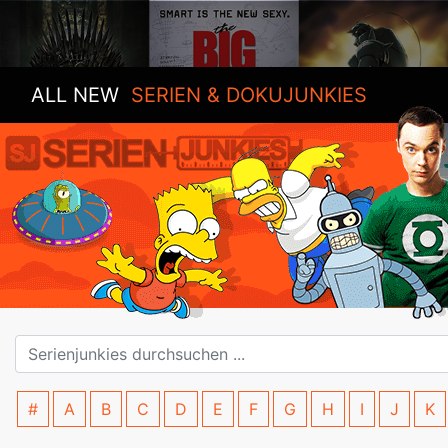
ALL NEW
SERIEN & DOKUJUNKIES
#
A
B
C
D
E
F
G
H
I
J
K