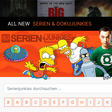
ALL NEW
SERIEN & DOKUJUNKIES
#
A
B
C
D
E
F
G
H
I
J
K