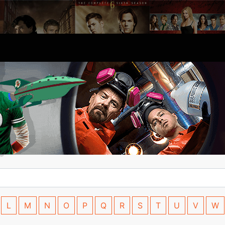
L
M
N
O
P
Q
R
S
T
U
V
W