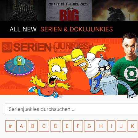
ALL NEW
SERIEN & DOKUJUNKIES
#
A
B
C
D
E
F
G
H
I
J
K