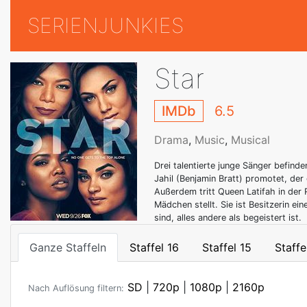
SERIENJUNKIES
Star
IMDb
6.5
Drama
,
Music
,
Musical
Drei talentierte junge Sänger befinde
Jahil (Benjamin Bratt) promotet, der
Außerdem tritt Queen Latifah in der 
Mädchen stellt. Sie ist Besitzerin e
sind, alles andere als begeistert ist.
Ganze Staffeln
Staffel 16
Staffel 15
Staffe
SD
|
720p
|
1080p
|
2160p
Nach Auflösung filtern: