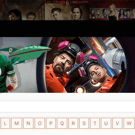
L
M
N
O
P
Q
R
S
T
U
V
W