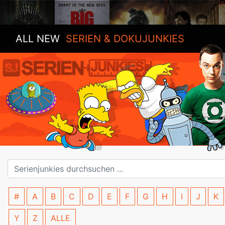
ALL NEW
SERIEN & DOKUJUNKIES
#
A
B
C
D
E
F
G
H
I
J
K
Y
Z
ALLE