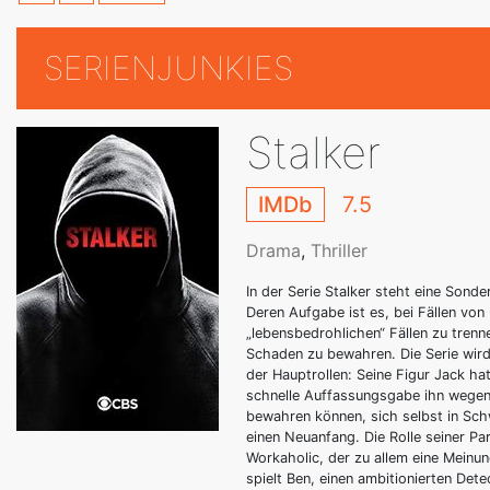
SERIENJUNKIES
Stalker
IMDb
7.5
Drama
,
Thriller
In der Serie Stalker steht eine Sond
Deren Aufgabe ist es, bei Fällen vo
„lebensbedrohlichen“ Fällen zu trenn
Schaden zu bewahren. Die Serie wird
der Hauptrollen: Seine Figur Jack ha
schnelle Auffassungsgabe ihn wegen 
bewahren können, sich selbst in Schw
einen Neuanfang. Die Rolle seiner Pa
Workaholic, der zu allem eine Meinun
spielt Ben, einen ambitionierten Dete