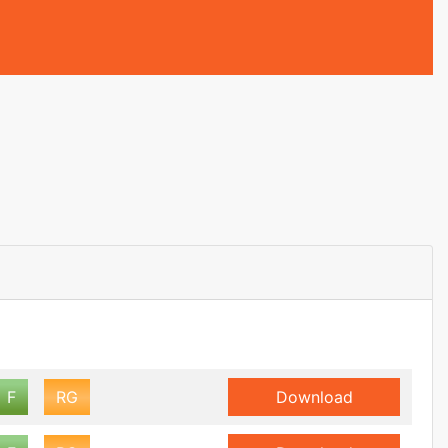
F
RG
Download