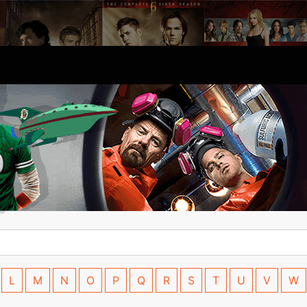
L
M
N
O
P
Q
R
S
T
U
V
W