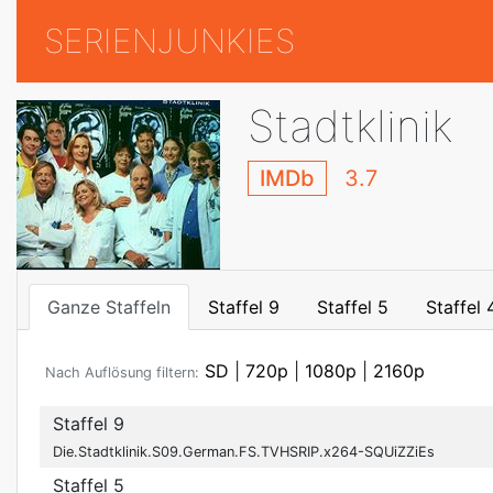
SERIENJUNKIES
Stadtklinik
IMDb
3.7
Ganze Staffeln
Staffel 9
Staffel 5
Staffel 
SD
|
720p
|
1080p
|
2160p
Nach Auflösung filtern:
Staffel 9
Die.Stadtklinik.S09.German.FS.TVHSRIP.x264-SQUiZZiEs
Staffel 5