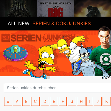
ALL NEW
SERIEN & DOKUJUNKIES
#
A
B
C
D
E
F
G
H
I
J
K