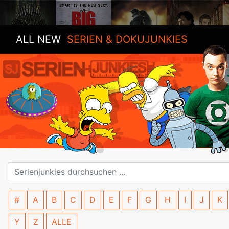
ALL NEW
SERIEN & DOKUJUNKIES
#
A
B
C
D
E
F
G
H
I
J
K
Y
Z
ALLE