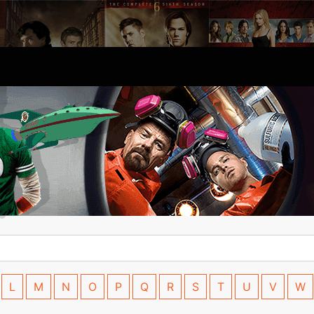
L
M
N
O
P
Q
R
S
T
U
V
W