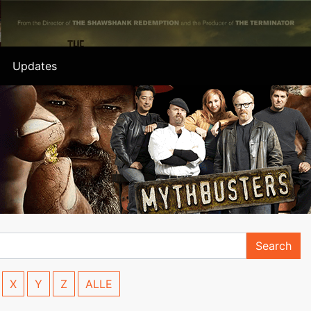
Updates
Search
X
Y
Z
ALLE