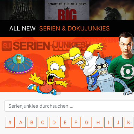
ALL NEW
SERIEN & DOKUJUNKIES
#
A
B
C
D
E
F
G
H
I
J
K