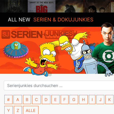
ALL NEW
SERIEN & DOKUJUNKIES
#
A
B
C
D
E
F
G
H
I
J
K
Y
Z
ALLE