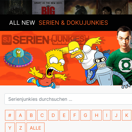
ALL NEW
SERIEN & DOKUJUNKIES
#
A
B
C
D
E
F
G
H
I
J
K
Y
Z
ALLE