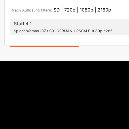
SD
|
720p
|
1080p
|
2160p
Nach Auflösung filtern:
Staffel 1
Spider-Woman.1979.S01.GERMAN.UPSCALE.1080p.h265.