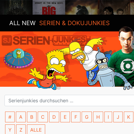
ALL NEW
SERIEN & DOKUJUNKIES
#
A
B
C
D
E
F
G
H
I
J
K
Y
Z
ALLE