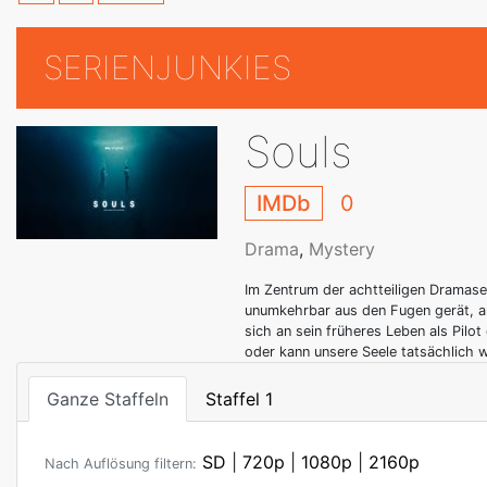
SERIENJUNKIES
Souls
IMDb
0
Drama
,
Mystery
Im Zentrum der achtteiligen Dramaser
unumkehrbar aus den Fugen gerät, al
sich an sein früheres Leben als Pilo
oder kann unsere Seele tatsächlich 
Ganze Staffeln
Staffel 1
SD
|
720p
|
1080p
|
2160p
Nach Auflösung filtern: