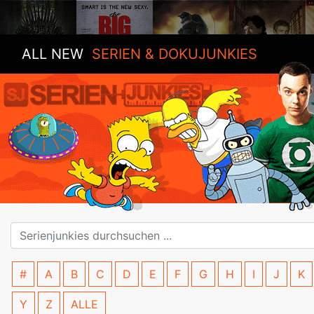
ALL NEW
SERIEN & DOKUJUNKIES
#
A
B
C
D
E
F
G
H
I
J
K
Y
Z
ALLE