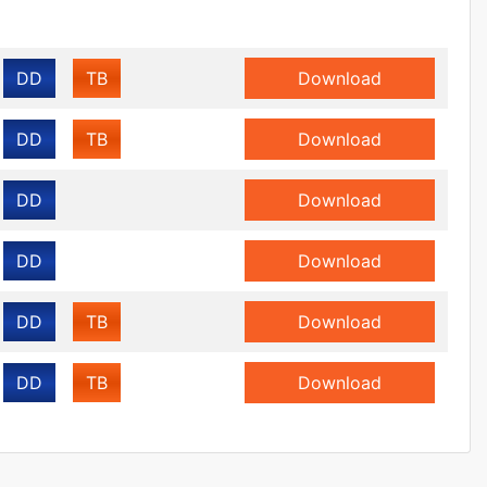
DD
TB
Download
DD
TB
Download
DD
Download
DD
Download
DD
TB
Download
DD
TB
Download