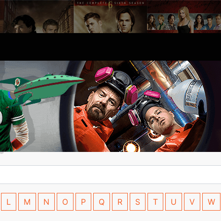
L
M
N
O
P
Q
R
S
T
U
V
W