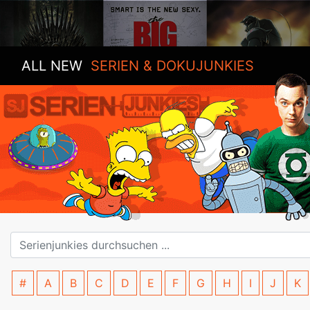
ALL NEW
SERIEN & DOKUJUNKIES
#
A
B
C
D
E
F
G
H
I
J
K