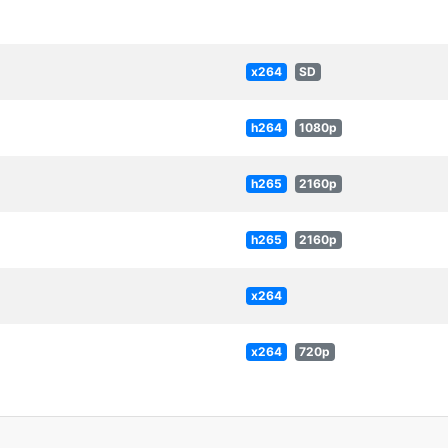
x264
SD
h264
1080p
h265
2160p
h265
2160p
x264
x264
720p