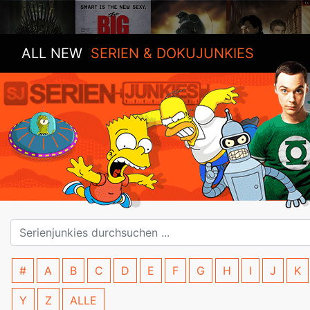
ALL NEW
SERIEN & DOKUJUNKIES
#
A
B
C
D
E
F
G
H
I
J
K
Y
Z
ALLE