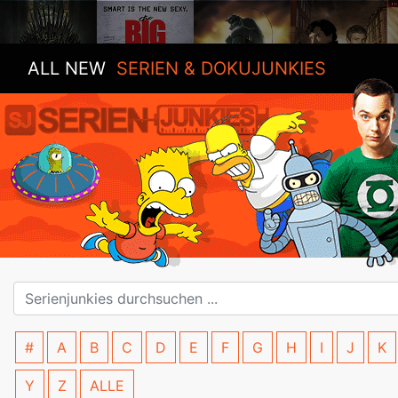
ALL NEW
SERIEN & DOKUJUNKIES
#
A
B
C
D
E
F
G
H
I
J
K
Y
Z
ALLE