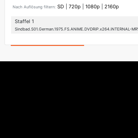
SD
|
720p
|
1080p
|
2160p
Nach Auflösung filtern:
Staffel 1
Sindbad.S01.German.1975.FS.ANiME.DVDRiP.x264.iNTERNAL-MR