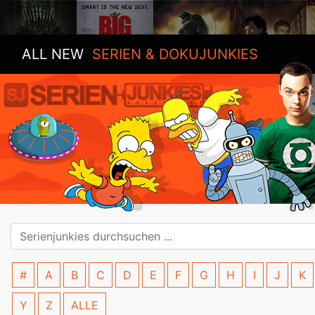
ALL NEW
SERIEN & DOKUJUNKIES
#
A
B
C
D
E
F
G
H
I
J
K
Y
Z
ALLE