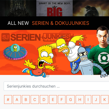
ALL NEW
SERIEN & DOKUJUNKIES
#
A
B
C
D
E
F
G
H
I
J
K