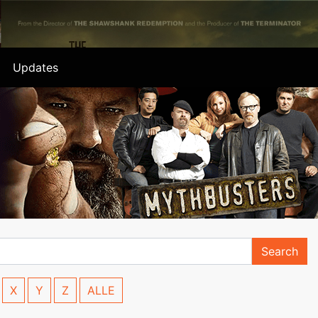
Updates
Search
X
Y
Z
ALLE