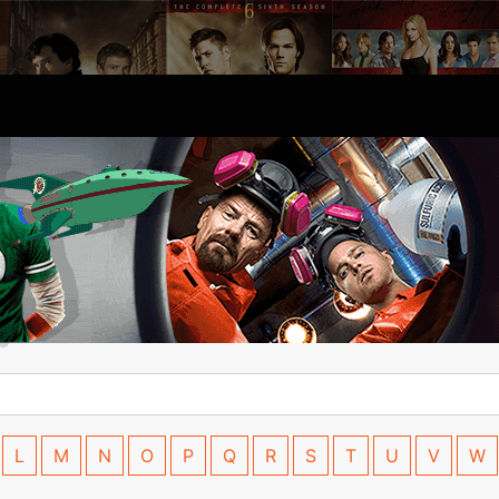
L
M
N
O
P
Q
R
S
T
U
V
W