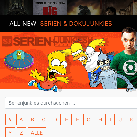
ALL NEW
SERIEN & DOKUJUNKIES
#
A
B
C
D
E
F
G
H
I
J
K
Y
Z
ALLE