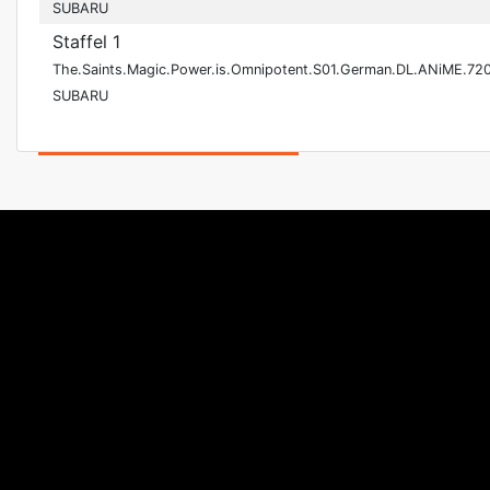
SUBARU
Staffel 1
The.Saints.Magic.Power.is.Omnipotent.S01.German.DL.ANiME.72
SUBARU