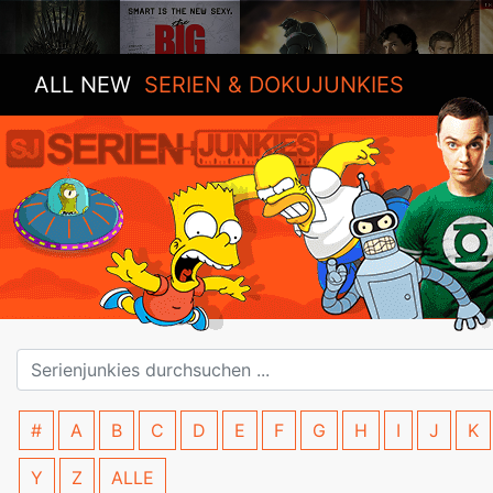
ALL NEW
SERIEN & DOKUJUNKIES
#
A
B
C
D
E
F
G
H
I
J
K
Y
Z
ALLE