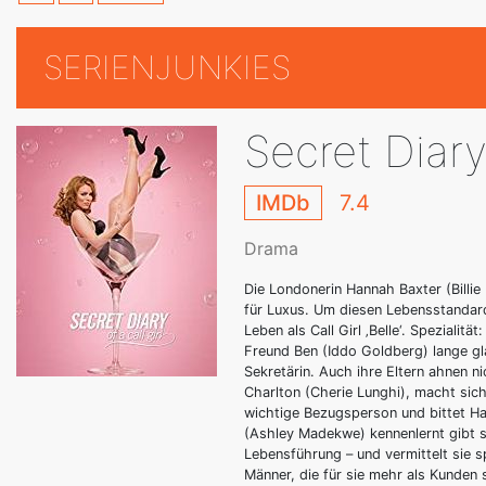
SERIENJUNKIES
Secret Diary 
IMDb
7.4
Drama
Die Londonerin Hannah Baxter (Billie
für Luxus. Um diesen Lebensstandard
Leben als Call Girl ‚Belle‘. Spezialit
Freund Ben (Iddo Goldberg) lange glau
Sekretärin. Auch ihre Eltern ahnen n
Charlton (Cherie Lunghi), macht sich
wichtige Bezugsperson und bittet H
(Ashley Madekwe) kennenlernt gibt si
Lebensführung – und vermittelt sie s
Männer, die für sie mehr als Kunden