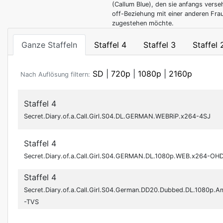
(Callum Blue), den sie anfangs verse
off-Beziehung mit einer anderen Frau
zugestehen möchte.
Ganze Staffeln
Staffel 4
Staffel 3
Staffel 
SD
|
720p
|
1080p
|
2160p
Nach Auflösung filtern:
Staffel 4
Secret.Diary.of.a.Call.Girl.S04.DL.GERMAN.WEBRiP.x264-4SJ
Staffel 4
Secret.Diary.of.a.Call.Girl.S04.GERMAN.DL.1080p.WEB.x264-OH
Staffel 4
Secret.Diary.of.a.Call.Girl.S04.German.DD20.Dubbed.DL.1080p.
-TVS