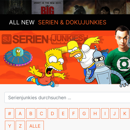
ALL NEW
SERIEN & DOKUJUNKIES
#
A
B
C
D
E
F
G
H
I
J
K
Y
Z
ALLE