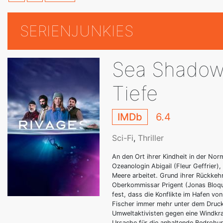
SERIENJUNKIES
Sea Shadows
Tiefe
IMDb
6.4
Sci-Fi
,
Thriller
An den Ort ihrer Kindheit in der Nor
Ozeanologin Abigail (Fleur Geffrier)
Meere arbeitet. Grund ihrer Rückkehr
Oberkommissar Prigent (Jonas Bloque
fest, dass die Konflikte im Hafen v
Fischer immer mehr unter dem Druck 
Umweltaktivisten gegen eine Windkra
Ursache für die anhaltende Bedrohu