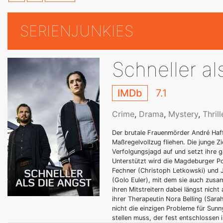
SERIENJUNKIES
Schneller al
IMDb
7.1
Crime
,
Drama
,
Mystery
,
Thrill
Der brutale Frauenmörder André Haff
Maßregelvollzug fliehen. Die junge Z
Verfolgungsjagd auf und setzt ihre 
Unterstützt wird die Magdeburger Pol
Fechner (Christoph Letkowski) und 
(Golo Euler), mit dem sie auch zusa
ihren Mitstreitern dabei längst nicht
ihrer Therapeutin Nora Belling (Sara
nicht die einzigen Probleme für Sun
stellen muss, der fest entschlossen i