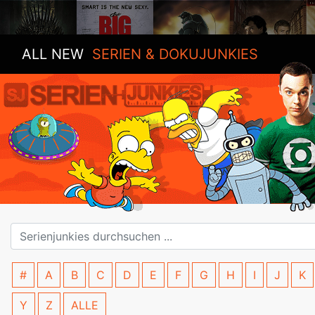
ALL NEW
SERIEN & DOKUJUNKIES
#
A
B
C
D
E
F
G
H
I
J
K
Y
Z
ALLE