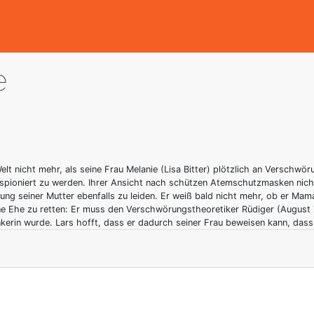
e
elt nicht mehr, als seine Frau Melanie (Lisa Bitter) plötzlich an Verschwö
usspioniert zu werden. Ihrer Ansicht nach schützen Atemschutzmasken ni
ung seiner Mutter ebenfalls zu leiden. Er weiß bald nicht mehr, ob er Ma
ne Ehe zu retten: Er muss den Verschwörungstheoretiker Rüdiger (August Z
in wurde. Lars hofft, dass er dadurch seiner Frau beweisen kann, dass al