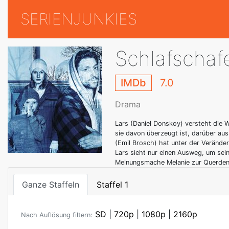
SERIENJUNKIES
Schlafschaf
IMDb
7.0
Drama
Lars (Daniel Donskoy) versteht die W
sie davon überzeugt ist, darüber a
(Emil Brosch) hat unter der Veränder
Lars sieht nur einen Ausweg, um sei
Meinungsmache Melanie zur Querdenker
Ganze Staffeln
Staffel 1
SD
|
720p
|
1080p
|
2160p
Nach Auflösung filtern: