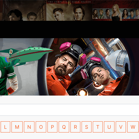
L
M
N
O
P
Q
R
S
T
U
V
W