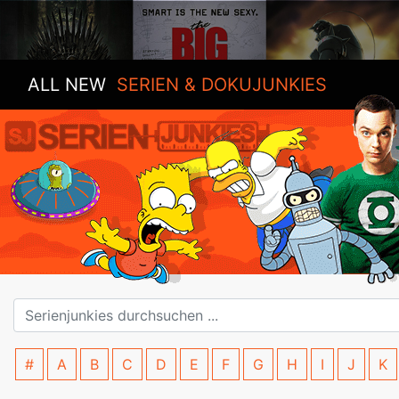
ALL NEW
SERIEN & DOKUJUNKIES
#
A
B
C
D
E
F
G
H
I
J
K