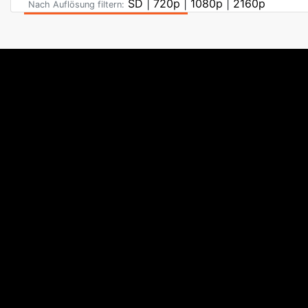
SD
|
720p
|
1080p
|
2160p
Nach Auflösung filtern: