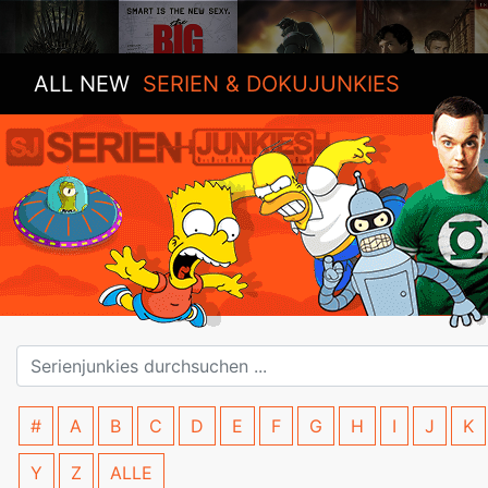
ALL NEW
SERIEN & DOKUJUNKIES
#
A
B
C
D
E
F
G
H
I
J
K
Y
Z
ALLE