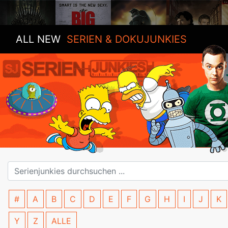
ALL NEW
SERIEN & DOKUJUNKIES
#
A
B
C
D
E
F
G
H
I
J
K
Y
Z
ALLE