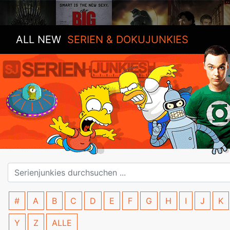
ALL NEW
SERIEN & DOKUJUNKIES
#
A
B
C
D
E
F
G
H
I
J
K
Y
Z
ALLE