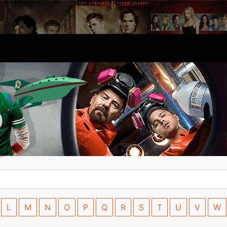
L
M
N
O
P
Q
R
S
T
U
V
W