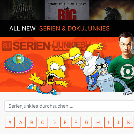
ALL NEW
SERIEN & DOKUJUNKIES
#
A
B
C
D
E
F
G
H
I
J
K