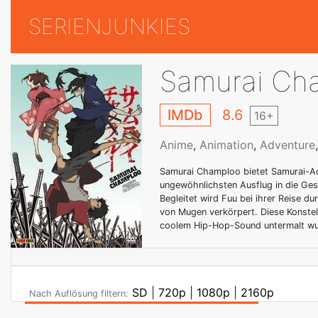
SERIENJUNKIES
Samurai Ch
IMDb
8.6
16+
Anime
,
Animation
,
Adventure
Samurai Champloo bietet Samurai-Ac
ungewöhnlichsten Ausflug in die Ges
Begleitet wird Fuu bei ihrer Reise 
von Mugen verkörpert. Diese Konstell
coolem Hip-Hop-Sound untermalt wur
SD
|
720p
|
1080p
|
2160p
Nach Auflösung filtern: