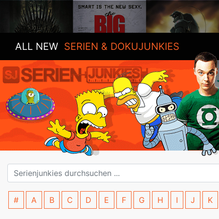
ALL NEW
SERIEN & DOKUJUNKIES
#
A
B
C
D
E
F
G
H
I
J
K