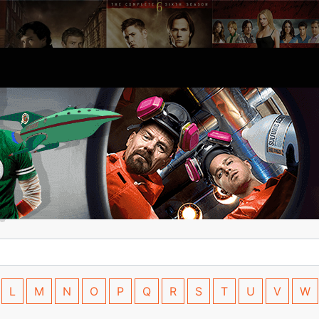
L
M
N
O
P
Q
R
S
T
U
V
W