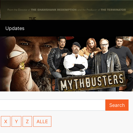
Updates
Search
X
Y
Z
ALLE