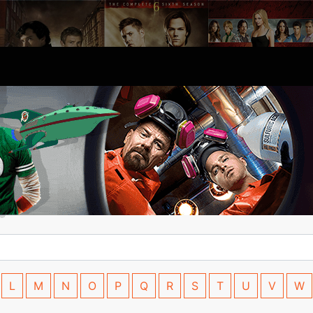
L
M
N
O
P
Q
R
S
T
U
V
W