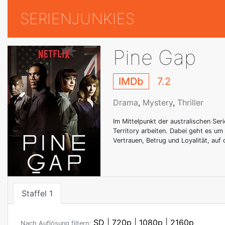
SERIENJUNKIES
Pine Gap
IMDb
7.2
Drama
,
Mystery
,
Thriller
Im Mittelpunkt der australischen Ser
Territory arbeiten. Dabei geht es u
Vertrauen, Betrug und Loyalität, auf
Staffel 1
SD
|
720p
|
1080p
|
2160p
Nach Auflösung filtern: