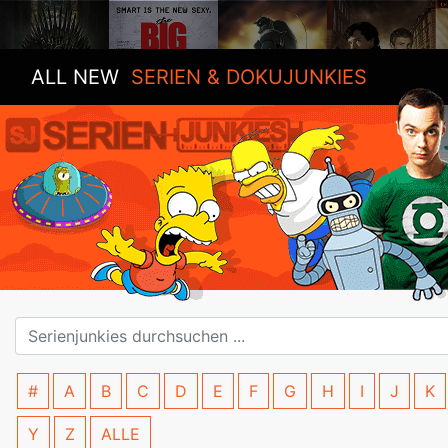
ALL NEW
SERIEN & DOKUJUNKIES
#
A
B
C
D
E
F
G
H
I
J
K
Y
Z
ALLE