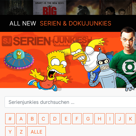
ALL NEW
SERIEN & DOKUJUNKIES
#
A
B
C
D
E
F
G
H
I
J
K
Y
Z
ALLE