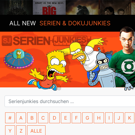
ALL NEW
SERIEN & DOKUJUNKIES
#
A
B
C
D
E
F
G
H
I
J
K
Y
Z
ALLE