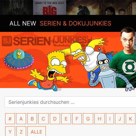
ALL NEW
SERIEN & DOKUJUNKIES
#
A
B
C
D
E
F
G
H
I
J
K
Y
Z
ALLE