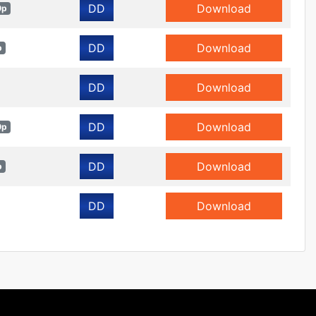
DD
Download
0p
DD
Download
p
DD
Download
DD
Download
0p
DD
Download
p
DD
Download