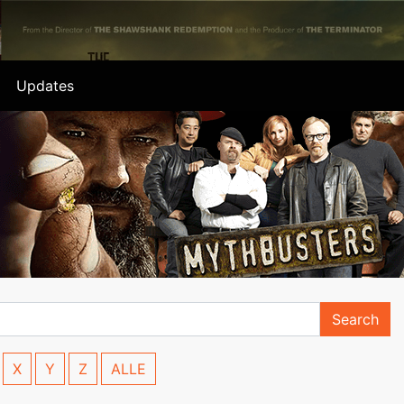
Updates
Search
X
Y
Z
ALLE