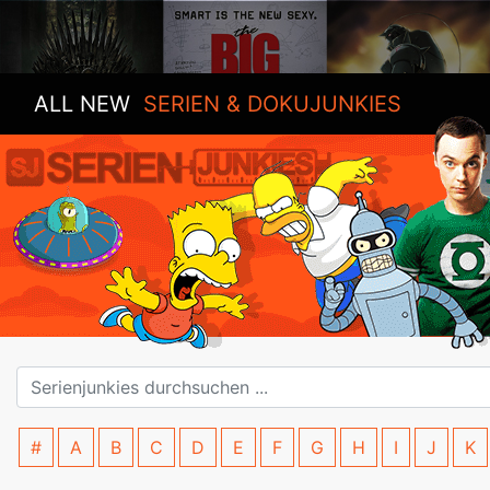
ALL NEW
SERIEN & DOKUJUNKIES
#
A
B
C
D
E
F
G
H
I
J
K