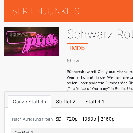
SERIENJUNKIES
Schwarz Rot
IMDb
Show
Bühnenshow mit Cindy aus Marzahn, d
Weimar kommt. In der Weimarhalle pr
sollen unter anderem Filmbeiträge ü
„The Voice of Germany“ in Berlin. Un
Ganze Staffeln
Staffel 2
Staffel 1
SD
|
720p
|
1080p
|
2160p
Nach Auflösung filtern: