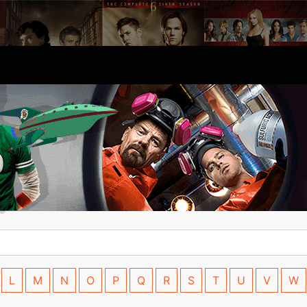
L
M
N
O
P
Q
R
S
T
U
V
W