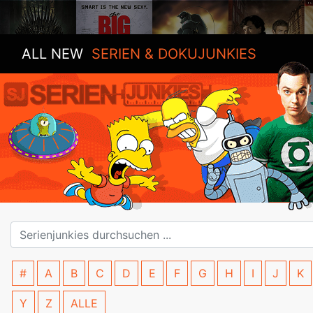
ALL NEW
SERIEN & DOKUJUNKIES
#
A
B
C
D
E
F
G
H
I
J
K
Y
Z
ALLE