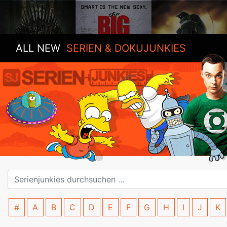
ALL NEW
SERIEN & DOKUJUNKIES
#
A
B
C
D
E
F
G
H
I
J
K