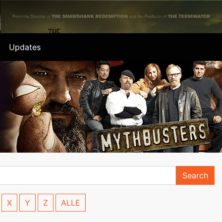
Updates
Search
X
Y
Z
ALLE