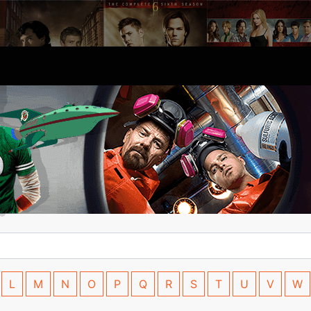
L
M
N
O
P
Q
R
S
T
U
V
W