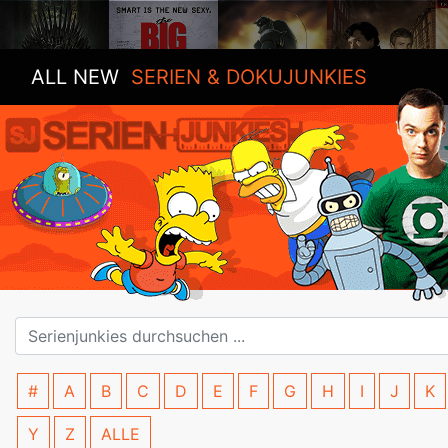
ALL NEW
SERIEN & DOKUJUNKIES
#
A
B
C
D
E
F
G
H
I
J
K
Y
Z
ALLE